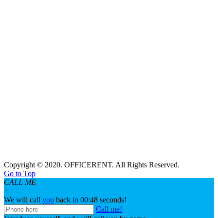
Copyright © 2020. OFFICERENT. All Rights Reserved.
Go to Top
CALL ME
+
We will call
you
back in 00:
48
seconds!
Call me!